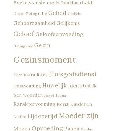
Boekrecensie
Dankbaarheid
Daniël
Gebed
David
Fotografie
Gedicht
Gehoorzaamheid
Gelijkenis
Geloof
Geloofsopvoeding
Gezin
Getuigenis
Gezinsmoment
Huisgodsdienst
Gezinstradities
Huwelijk
Identiteit
Ik
Huishouding
ben woorden
Jozef
Jozua
Karaktervorming
Kinderen
Kerst
Moeder zijn
Lijdenstijd
Liefde
Opvoeding
Mozes
Pasen
Paulus