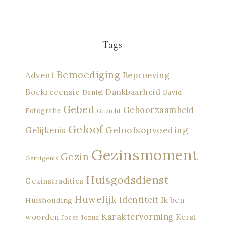
Tags
Bemoediging
Advent
Beproeving
Boekrecensie
Dankbaarheid
David
Daniël
Gebed
Gehoorzaamheid
Fotografie
Gedicht
Geloof
Geloofsopvoeding
Gelijkenis
Gezinsmoment
Gezin
Getuigenis
Huisgodsdienst
Gezinstradities
Huwelijk
Identiteit
Ik ben
Huishouding
Karaktervorming
woorden
Kerst
Jozef
Jozua