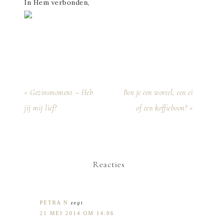
In Hem verbonden,
« Gezinsmoment – Heb
Ben je een wortel, een ei
jij mij lief?
of een koffieboon? »
Reacties
PETRA N
zegt
21 MEI 2014 OM 14:06